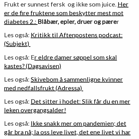
Frukt er sunnest fersk og ikke som juice.
Her
er de fire fruktene som beskytter mest mot
diabetes 2.:
Blåbær, epler, druer og pære
r
Les også:
Kritikk til Aftenpostens podcast:
(Subjekt)
Les også: E
r eldre damer søppel som skal
kastes? (Dagsavisen)
Les også:
Skivebom å sammenligne kvinner
med nedfallsfrukt (Adressa)
Les også:
Det sitter i hodet: Slik får du en mer
leken overgangsalder!
Les også:
Ikke snakk mer om pandemien; det
går bra nå; la oss leve livet, det ene livet vi har