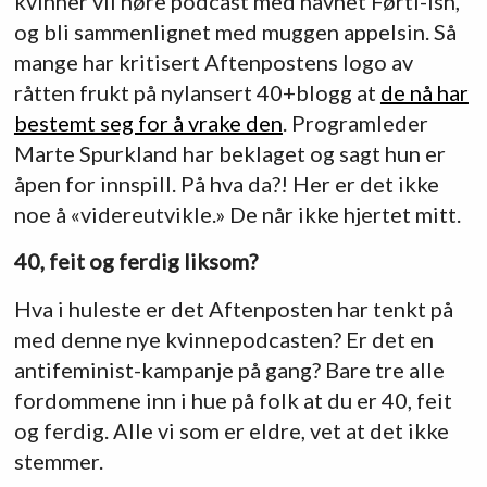
kvinner vil høre podcast med navnet Førti-ish,
og bli sammenlignet med muggen appelsin. Så
mange har kritisert Aftenpostens logo av
råtten frukt på nylansert 40+blogg at
de nå har
bestemt seg for å vrake den
. Programleder
Marte Spurkland har beklaget og sagt hun er
åpen for innspill. På hva da?! Her er det ikke
noe å «videreutvikle.» De når ikke hjertet mitt.
40, feit og ferdig liksom?
Hva i huleste er det Aftenposten har tenkt på
med denne nye kvinnepodcasten? Er det en
antifeminist-kampanje på gang? Bare tre alle
fordommene inn i hue på folk at du er 40, feit
og ferdig. Alle vi som er eldre, vet at det ikke
stemmer.