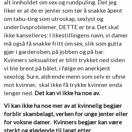
alt innholdet om sex og rundpuling. Det jeg
liker er at de er jenter som tør å snakke åpent
om tabu-ting som utroskap, sexlyst og
underlivsproblemer. DETTE er bra. Det skal
ikke kanselleres: I likestillingens navn, vi damer
må også få snakke fritt om sex, slik som gutta
gjør i garderoben, på jobben og på bar.
Kvinners seksualitet er blitt trykket ned siden
vi ble brent på bålet, i følge en anerkjent
sexolog. Sure, aldrende menn som selv er ufine
mot kvinner, skal ikke få trykke kvinner enda
lenger ned.
Det kan vi ikke ha noe av.
Vi kan ikke ha noe mer av at kvinnelig begjær
forblir skambelagt, verken for unge jenter eller
for voksne damer. Kvinners begjær kan være
sterkt og glødende til langt etter