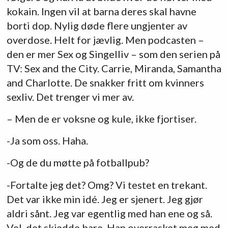
kokain. Ingen vil at barna deres skal havne
borti dop. Nylig døde flere ungjenter av
overdose. Helt for jævlig. Men podcasten –
den er mer Sex og Singelliv – som den serien på
TV: Sex and the City. Carrie, Miranda, Samantha
and Charlotte. De snakker fritt om kvinners
sexliv. Det trenger vi mer av.
– Men de er voksne og kule, ikke fjortiser.
-Ja som oss. Haha.
-Og de du møtte på fotballpub?
-Fortalte jeg det? Omg? Vi testet en trekant.
Det var ikke min idé. Jeg er sjenert. Jeg gjør
aldri sånt. Jeg var egentlig med han ene og så.
Vel, det skjedde bare. Han overrasket meg med