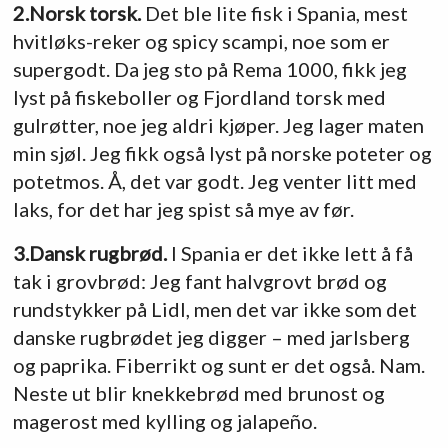
2.Norsk torsk.
Det ble lite fisk i Spania, mest
hvitløks-reker og spicy scampi, noe som er
supergodt. Da jeg sto på Rema 1000, fikk jeg
lyst på fiskeboller og Fjordland torsk med
gulrøtter, noe jeg aldri kjøper. Jeg lager maten
min sjøl. Jeg fikk også lyst på norske poteter og
potetmos. Å, det var godt. Jeg venter litt med
laks, for det har jeg spist så mye av før.
3.Dansk rugbrød.
I Spania er det ikke lett å få
tak i grovbrød: Jeg fant halvgrovt brød og
rundstykker på Lidl, men det var ikke som det
danske rugbrødet jeg digger – med jarlsberg
og paprika. Fiberrikt og sunt er det også. Nam.
Neste ut blir knekkebrød med brunost og
magerost med kylling og jalapeño.