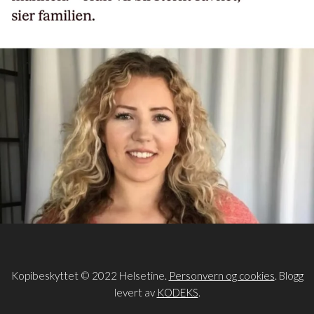
Kopibeskyttet © 2022 Helsetine.
Personvern og cookies
. Blogg
levert av
KODEKS
.